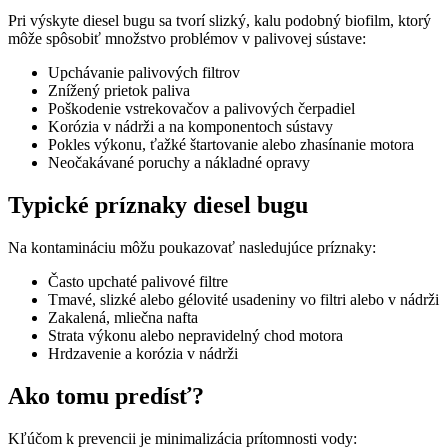
Pri výskyte diesel bugu sa tvorí slizký, kalu podobný biofilm, ktorý
môže spôsobiť množstvo problémov v palivovej sústave:
Upchávanie palivových filtrov
Znížený prietok paliva
Poškodenie vstrekovačov a palivových čerpadiel
Korózia v nádrži a na komponentoch sústavy
Pokles výkonu, ťažké štartovanie alebo zhasínanie motora
Neočakávané poruchy a nákladné opravy
Typické príznaky diesel bugu
Na kontamináciu môžu poukazovať nasledujúce príznaky:
Často upchaté palivové filtre
Tmavé, slizké alebo gélovité usadeniny vo filtri alebo v nádrži
Zakalená, mliečna nafta
Strata výkonu alebo nepravidelný chod motora
Hrdzavenie a korózia v nádrži
Ako tomu predísť?
Kľúčom k prevencii je minimalizácia prítomnosti vody: