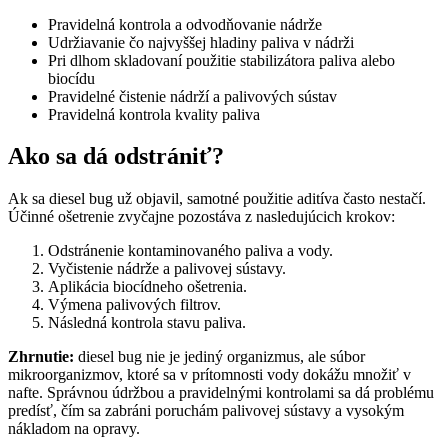
Pravidelná kontrola a odvodňovanie nádrže
Udržiavanie čo najvyššej hladiny paliva v nádrži
Pri dlhom skladovaní použitie stabilizátora paliva alebo
biocídu
Pravidelné čistenie nádrží a palivových sústav
Pravidelná kontrola kvality paliva
Ako sa dá odstrániť?
Ak sa diesel bug už objavil, samotné použitie aditíva často nestačí.
Účinné ošetrenie zvyčajne pozostáva z nasledujúcich krokov:
Odstránenie kontaminovaného paliva a vody.
Vyčistenie nádrže a palivovej sústavy.
Aplikácia biocídneho ošetrenia.
Výmena palivových filtrov.
Následná kontrola stavu paliva.
Zhrnutie:
diesel bug nie je jediný organizmus, ale súbor
mikroorganizmov, ktoré sa v prítomnosti vody dokážu množiť v
nafte. Správnou údržbou a pravidelnými kontrolami sa dá problému
predísť, čím sa zabráni poruchám palivovej sústavy a vysokým
nákladom na opravy.