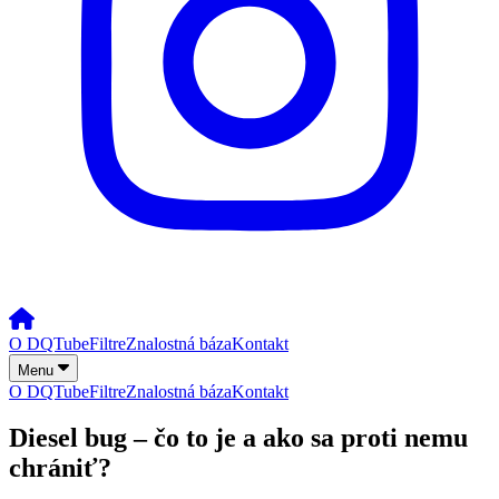
O DQTube
Filtre
Znalostná báza
Kontakt
Menu
O DQTube
Filtre
Znalostná báza
Kontakt
Diesel bug – čo to je a ako sa proti nemu
chrániť?