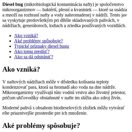
Diesel bug
(mikrobiologická kontaminácia nafty) je spoločenstvo
mikroorganizmov — baktérií, plesní a kvasiniek — ktoré sa usádza
a množí na rozhraní nafty a vody nahromadenej v nádrži. Tento jav
sa vyskytuje predovšetkým pri dlhšie skladovaných palivách, v
nádržiach, generátoroch, lodiach a zriedka používaných vozidlách.
Ako vzniká?
Aké problémy spôsobuje?
Typické príznaky diesel bugu
Ako tomu predísť?
Ako sa dá odstrániť?
Ako vzniká?
V naftových nádržiach môže v dôsledku kolísania teploty
kondenzovať para, ktorá sa hromadí ako voda na dne nádrže.
Mikroorganizmy využívajú túto vodnú vrstvu ako životný priestor,
pričom uhľovodíky obsiahnuté v nafte im slúžia ako zdroj živín.
Moderné palivá s obsahom biodieselových zložiek môžu vytvárať
ešte priaznivejšie prostredie pre ich množenie.
Aké problémy spôsobuje?