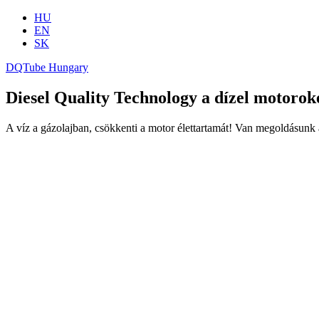
HU
EN
SK
DQTube Hungary
Diesel Quality Technology a dízel motorok
A víz a gázolajban, csökkenti a motor élettartamát! Van megoldásunk